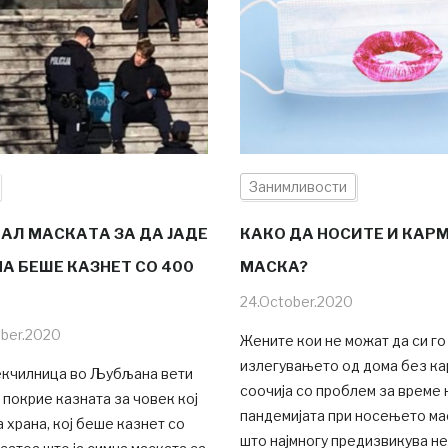
Занимливости
НАЛ МАСКАТА ЗА ДА ЈАДЕ
КАКО ДА НОСИТЕ И КАР
ПА БЕШЕ КАЗНЕТ СО 400
МАСКА?
24.October.2020
ber.2020
Жените кои не можат да си го
излегувањето од дома без ка
екчилница во Љубљана вети
соочија со проблем за време 
а покрие казната за човек кој
пандемијата при носењето ма
 храна, кој беше казнет со
што најмногу предизвикува н