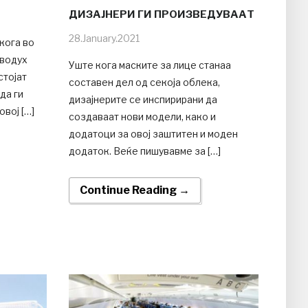
ДИЗАЈНЕРИ ГИ ПРОИЗВЕДУВААТ
28.January.2021
кога во
 водух
Уште кога маските за лице станаа
стојат
составен дел од секоја облека,
да ги
дизајнерите се инспирирани да
вој […]
создаваат нови модели, како и
додатоци за овој заштитен и моден
додаток. Веќе пишувавме за […]
Continue Reading →