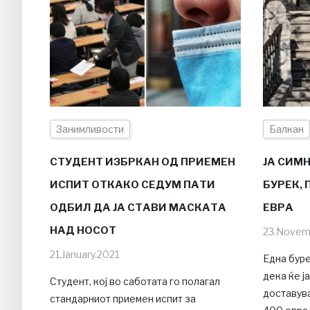
Занимливости
Балкан
СТУДЕНТ ИЗБРКАН ОД ПРИЕМЕН
ЈА СИМ
ИСПИТ ОТКАКО СЕДУМ ПАТИ
БУРЕК, 
ОДБИЛ ДА ЈА СТАВИ МАСКАТА
ЕВРА
НАД НОСОТ
23.Novem
21.January.2021
Една бур
дека ќе ј
Студент, кој во саботата го полагал
доставува
стандарниот приемен испит за