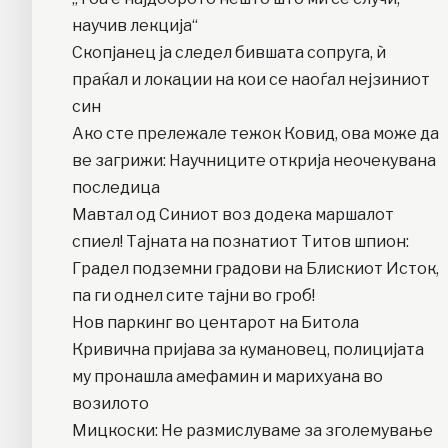
научив лекција“
Скопјанец ја следел бившата сопруга, ѝ
праќал и локации на кои се наоѓал нејзиниот
син
Ако сте прележале тежок Ковид, ова може да
ве загрижи: Научниците открија неочекувана
последица
Mавтал од Синиот воз додека маршалот
спиел! Тајната на познатиот Титов шпион:
Градел подземни градови на Блискиот Исток,
па ги однел сите тајни во гроб!
Нов паркинг во центарот на Битола
Кривична пријава за кумановец, полицијата
му пронашла амефамин и марихуана во
возилото
Мицкоски: Не размислуваме за зголемување