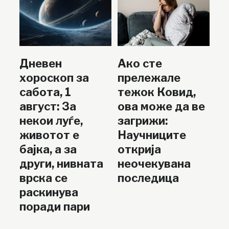
Дневен
Ако сте
хороскоп за
прележале
сабота, 1
тежок Ковид,
август: За
ова може да ве
некои луѓе,
загрижи:
животот е
Научниците
бајка, а за
открија
други, нивната
неочекувана
врска се
последица
раскинува
поради пари