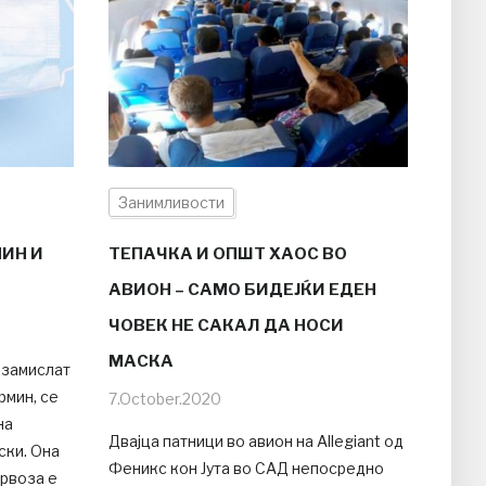
Занимливости
МИН И
ТЕПАЧКА И ОПШТ ХАОС ВО
АВИОН – САМО БИДЕЈЌИ ЕДЕН
ЧОВЕК НЕ САКАЛ ДА НОСИ
МАСКА
 замислат
рмин, се
7.October.2020
на
Двајца патници во авион на Allegiant од
ски. Она
Феникс кон Јута во САД непосредно
ервоза е