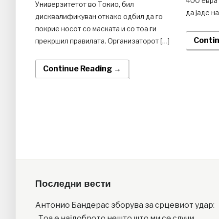
400 евра 
Универзитетот во Токио, бил
да јаде на
дисквалификуван откако одбил да го
покрие носот со маската и со тоа ги
Conti
прекршил правилата. Организаторот […]
Continue Reading →
Последни вести
Антонио Бандерас зборува за срцевиот удар:
„Тоа е најдоброто нешто што ми се случи,