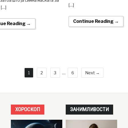
затоа што ја симна маската за
[…]
 […]
Continue Reading →
nue Reading →
1
2
3
…
6
Next →
ХОРОСКОП
ЗАНИМЛИВОСТИ