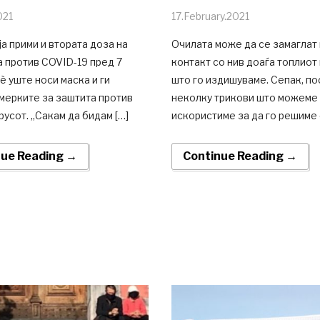
021
17.February.2021
 ја прими и втората доза на
Очилата може да се замаглат 
 против COVID-19 пред 7
контакт со нив доаѓа топлиот
сè уште носи маска и ги
што го издишуваме. Сепак, по
мерките за заштита против
неколку трикови што можеме 
усот. „Сакам да бидам […]
искористиме за да го решиме о
nue Reading →
Continue Reading →