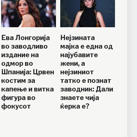
Ева Лонгорија
Нејзината
во заводливо
мајка е една од
издание на
најубавите
одмор во
жени, а
Шпанија: Црвен
нејзиниот
костим за
татко е познат
капење и витка
заводник: Дали
фигура во
знаете чија
фокусот
ќерка е?