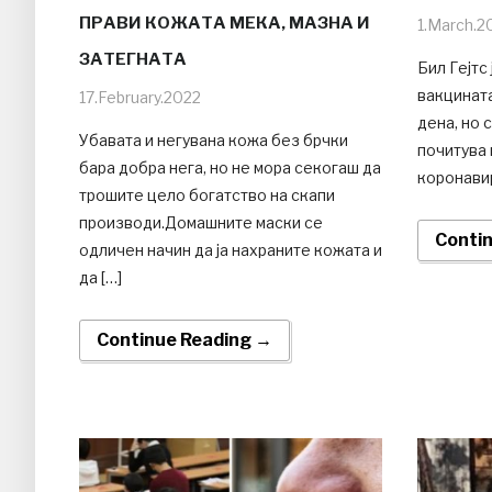
ПРАВИ КОЖАТА МЕКА, МАЗНА И
1.March.2
ЗАТЕГНАТА
Бил Гејтс
вакцината
17.February.2022
дена, но 
Убавата и негувана кожа без брчки
почитува 
бара добра нега, но не мора секогаш да
коронавир
трошите цело богатство на скапи
производи.Домашните маски се
Conti
одличен начин да ја нахраните кожата и
да […]
Continue Reading →