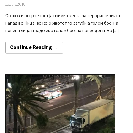
15.July.2016
Со шок и огорченост ја примив веста за терористичкиот
напад во Ница, во кој животот го загубија голем број на
невини лица и каде има голем број на повредени. Во […]
Continue Reading →