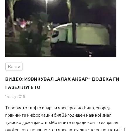
Вести
ВИДЕО: ИЗВИКУВАЛ „АЛАХ АКБАР“ ДОДЕКА ГИ
ГАЗЕЛ ЛУЃЕТО
15.July.2016
Терористот кој го изврши масакрот во Ница, според
првичните информации бил 31-годишен маж кој имал
туниско државјанство.Мотивите поради кои го извршил
овој со сега незапаметен масакр, суеште не се познати, […]