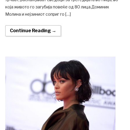
која живото го загубија повеќе од 80 лица.Доминик
Молина и нејзиниот соприг го […]
Continue Reading →