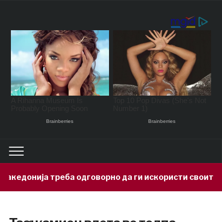
донија треба одговорно да ги искористи своите мине