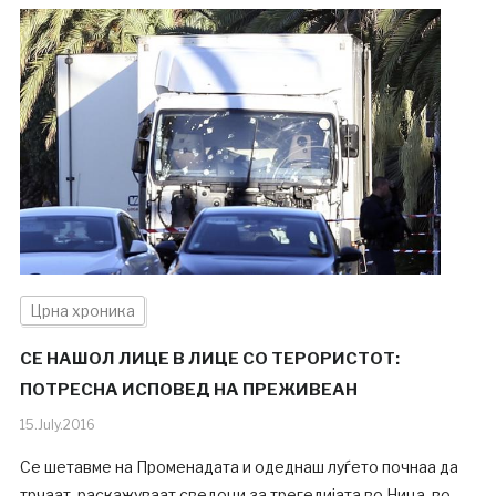
Црна хроника
СЕ НАШОЛ ЛИЦЕ В ЛИЦЕ СО ТЕРОРИСТОТ:
ПОТРЕСНА ИСПОВЕД НА ПРЕЖИВЕАН
15.July.2016
Се шетавме на Променадата и одеднаш луѓето почнаа да
трчаат, раскажуваат сведоци за трегедијата во Ница, во