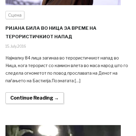
Сцена
РИЈАНА БИЛА ВО НИЦА ЗА ВРЕМЕ НА
ТЕРОРИСТИЧКИОТ НАПАД
15.July.2016
Најмалку 84 лица загинаа во терористичкиот напад во
Ница, кога терорист со камион влета во маса народ што го
следела огнометот по повод прославата на Денот на
паѓањето на Бастилја.Познатата […]
Continue Reading →