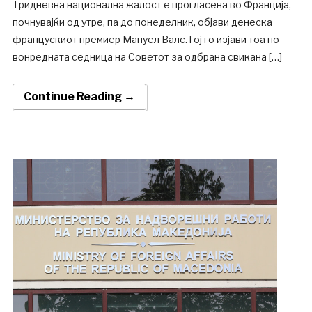
Тридневна национална жалост е прогласена во Франција,
почнувајќи од утре, па до понеделник, објави денеска
францускиот премиер Мануел Валс.Тој го изјави тоа по
вонредната седница на Советот за одбрана свикана […]
Continue Reading →