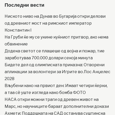
Последни вести
Ниското ниво на Дунав во Бугарија откри делови
од древниот мост на римскиот император
Константин I
На Груби ќе му се укине куќниот притвор, ако нема
обвинение
Додека светот се плашеше од војна и пожар, тие
заработуваа 700.000 долари секоја минута
Бидете дел од олимписката приказна: Отворени
апликации за волонтери за Игрите во Лос Анџелес
2028
Вљубени како на првиот ден: Имаат четири ќерки,
а таа сè уште изгледа како бомба ФОТО
НАСА откри можни траги од древен живот на
Марс, но научниците бараат дополнителни докази
Ахмети: Поддршката на САД останува суштинска