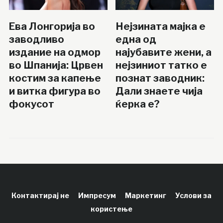
Ева Лонгорија во
Нејзината мајка е
заводливо
една од
издание на одмор
најубавите жени, а
во Шпанија: Црвен
нејзиниот татко е
костим за капење
познат заводник:
и витка фигура во
Дали знаете чија
фокусот
ќерка е?
Контактирај не
Импресум
Маркетинг
Услови за
користење