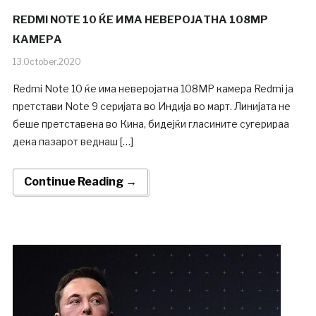
REDMI NOTE 10 ЌЕ ИМА НЕВЕРОЈАТНА 108MP
КАМЕРА
13.October.2020
Redmi Note 10 ќе има неверојатна 108MP камера Redmi ја
претстави Note 9 серијата во Индија во март. Линијата не
беше претставена во Кина, бидејќи гласините сугерираа
дека пазарот веднаш […]
Continue Reading →