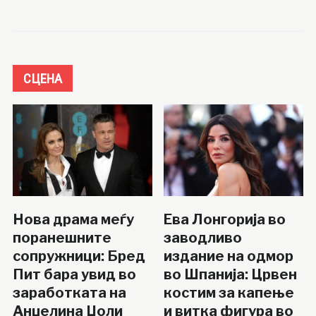
СЦЕНА
Нова драма меѓу
Ева Лонгорија во
поранешните
заводливо
сопружници: Бред
издание на одмор
Пит бара увид во
во Шпанија: Црвен
заработката на
костим за капење
Анџелина Џоли
и витка фигура во