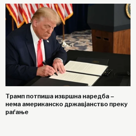
Трамп потпиша извршна наредба –
нема американско државјанство преку
раѓање