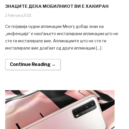
ЗНАЦИТЕ ДЕКА МОБИЛНИОТ ВИ Е ХАКИРАН
2.February.2021
Се појавија чудни апликации Многу добар знак на
„инфекција“ е наоѓањето инсталирани апликации што не
сте ги инсталирале вие. Апликациите што не сте ги
инсталирале вие доаѓаат од други апликации […]
Continue Reading →