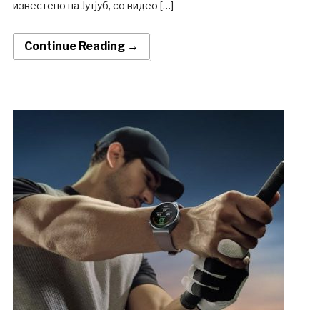
известено на Јутјуб, со видео […]
Continue Reading →