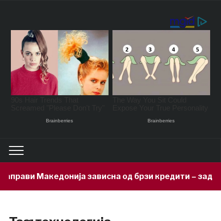
ви Македонија зависна од брзи кредити – задолжени 3