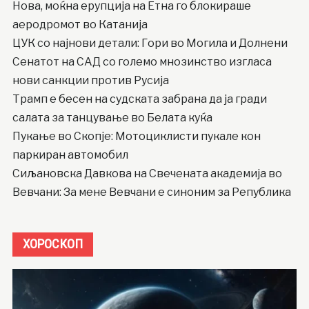
Нова, моќна ерупција на Етна го блокираше
аеродромот во Катанија
ЦУК со најнови детали: Гори во Могила и Долнени
Сенатот на САД со големо мнозинство изгласа
нови санкции против Русија
Трамп е бесен на судската забрана да ја гради
салата за танцување во Белата куќа
Пукање во Скопје: Мотоциклисти пукале кон
паркиран автомобил
Сиљановска Давкова на Свечената академија во
Вевчани: За мене Вевчани е синоним за Република
ХОРОСКОП