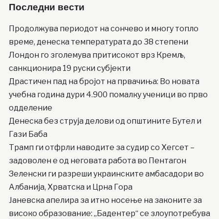
Последни вести
Продолжува периодот на сончево и многу топло
време, денеска температурата до 38 степени
Лондон го зголемува притисокот врз Кремљ,
санкционира 19 руски субјекти
Драстичен пад на бројот на првачиња: Во новата
учебна година дури 4.900 помалку ученици во прво
одделение
Денеска без струја делови од општините Бутел и
Гази Баба
Трамп ги отфрли наводите за судир со Хегсет –
задоволен е од неговата работа во Пентагон
Зеленски ги разреши украинските амбасадори во
Албанија, Хрватска и Црна Гора
Јаневска апелира за итно носење на законите за
високо образование: „Бадентер“ се злоупотребува