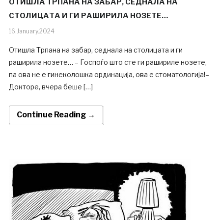
ОТИШЛА ТРПАНА НА ЗАБАР, СЕДНАЛА НА
СТОЛИЦАТА И ГИ РАШИРИЛА НОЗЕТЕ…
16.January.2024
Отишла Трпана на забар, седнала на столицата и ги
раширила нозете… – Госпоѓо што сте ги рашириле нозете,
па ова не е гинеколошка ординација, ова е стоматологија!–
Докторе, вчера беше […]
Continue Reading →