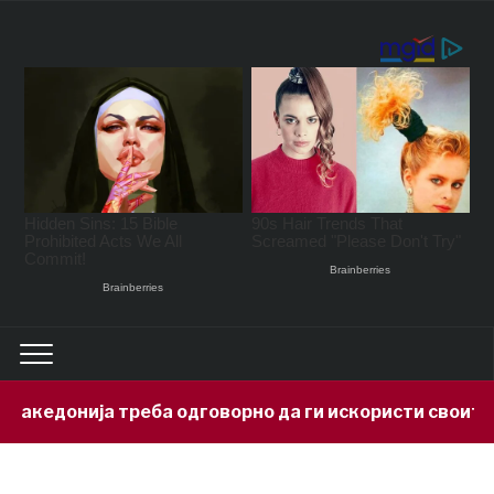
донија треба одговорно да ги искористи своите мин