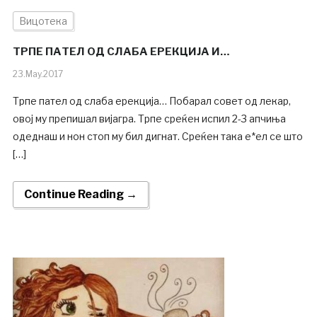
Вицотека
ТРПЕ ПАТЕЛ ОД СЛАБА ЕРЕКЦИЈА И…
23.May.2017
Трпе пател од слаба ерекција… Побарал совет од лекар,
овој му препишал вијагра. Трпе среќен испил 2-3 апчиња
одеднаш и нон стоп му бил дигнат. Среќен така е*ел се што
[…]
Continue Reading →