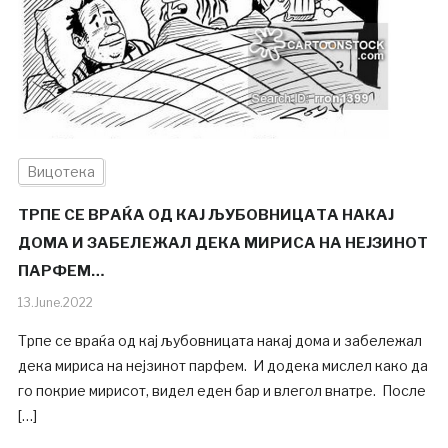
Вицотека
ТРПЕ СЕ ВРАЌА ОД КАЈ ЉУБОВНИЦАТА НАКАЈ
ДОМА И ЗАБЕЛЕЖАЛ ДЕКА МИРИСА НА НЕЈЗИНОТ
ПАРФЕМ…
13.June.2022
Трпе се враќа од кај љубовницата накај дома и забележал
дека мириса на нејзинот парфем. И додека мислел како да
го покрие мирисот, видел еден бар и влегол внатре. После
[…]