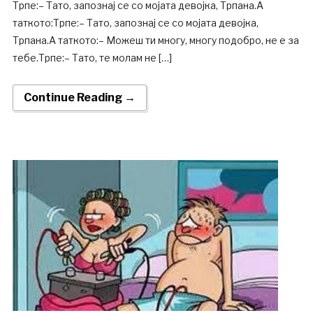
Трпе:– Тато, запознај се со мојата девојка, Трпана.А
таткото:Трпе:– Тато, запознај се со мојата девојка,
Трпана.А таткото:– Можеш ти многу, многу подобро, не е за
тебе.Трпе:– Тато, те молам не […]
Continue Reading →