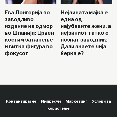
Ева Лонгорија во
Нејзината мајка е
заводливо
една од
издание на одмор
најубавите жени, а
во Шпанија: Црвен
нејзиниот татко е
костим за капење
познат заводник:
и витка фигура во
Дали знаете чија
фокусот
ќерка е?
Контактирај не
Импресум
Маркетинг
Услови за
користење