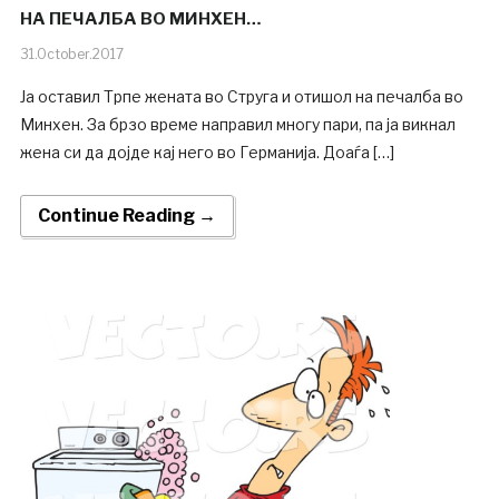
НА ПЕЧАЛБА ВО МИНХЕН…
31.October.2017
Ја оставил Трпе жената во Струга и отишол на печалба во
Минхен. За брзо време направил многу пари, па ја викнал
жена си да дојде кај него во Германија. Доаѓа […]
Continue Reading →