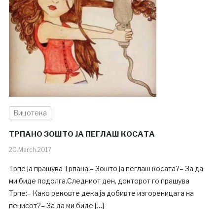
Вицотека
ТРПАНО ЗОШТО ЈА ПЕГЛАШ КОСАТА
20.March.2017
Трпе ја прашува Трпана:– Зошто ја пеглаш косата?– За да
ми биде подолга.Следниот ден, докторот го прашува
Трпе:– Како рековте дека ја добивте изгореницата на
пенисот?– За да ми биде […]