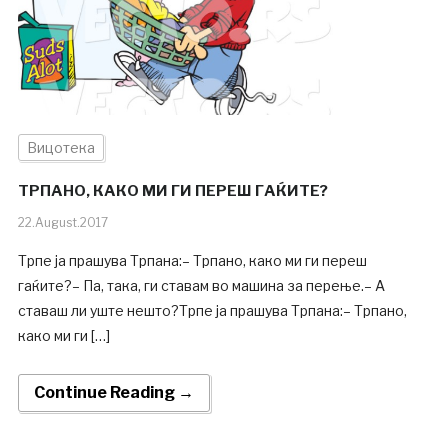
Вицотека
ТРПАНО, КАКО МИ ГИ ПЕРЕШ ГАЌИТЕ?
22.August.2017
Трпе ја прашува Трпана:– Трпано, како ми ги переш
гаќите?– Па, така, ги ставам во машина за перење.– А
ставаш ли уште нешто?Трпе ја прашува Трпана:– Трпано,
како ми ги […]
Continue Reading →