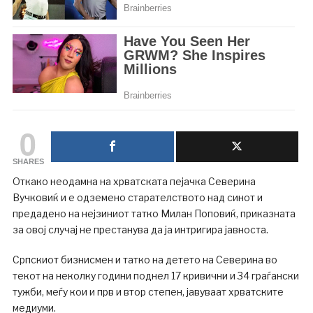
0
SHARES
Откако неодамна на хрватската пејачка Северина
Вучковиќ и е одземено старателството над синот и
предадено на нејзиниот татко Милан Поповиќ, приказната
за овој случај не престанува да ја интригира јавноста.
Српскиот бизнисмен и татко на детето на Северина во
текот на неколку години поднел 17 кривични и 34 граѓански
тужби, меѓу кои и прв и втор степен, јавуваат хрватските
медиуми.