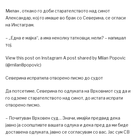
Милан , откако го доби старателството над синот
Александар, кој го имаше во брак со Северина, се огласи
на Инстаграм.
– „Една е мајка“, а има неколку татковци, нели? – напишал
тој.
View this post on Instagram A post shared by Milan Popovic
(@milan8popovic)
Северина испратила отворено писмо до судот
Да потсетиме, Северина по одлуката на Врховниот суд да и
го одземе старателството над синот, до истата испрати
отворено писмо.
– Почитуван Врховен суд… Значи, имајќи предвид дека
јавно ја соопштивте вашата одлука и дека пред да ми биде
доставена одлуката, јавно се согласувам со вас. Јас сум СВ