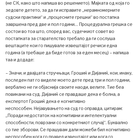
(не СК, како што напиша во решението). Мајката од која го
зедовте детето, за да ги исправите „нерамномерните
судски практики“ и „процесните грешки“ во постапка
завршена пред две и пол години… Процедурална грешка се
состои во тоа што, според вас, судечкиот совет во
постапката за старателство требало да ги сослуша
вештаците кои го пишувале извештајот речиси една
година (а требаше да биде готов за еден месец) – напиша
таа и додаде:
– Значи, и двајцата стручњаци, Грошиќ и Дијаниќ, кои, инаку,
последен пат го виделе моето дете пред три и пол години,
вербално не ги објаснија своите наоди, велите. Тие беа
повикани на суд. Дијаниќ се правдаше дека е болна, а
експертот Грошиќ дека е когнитивно
неспособен. Нејавувањето на суд го оправда, цитирам:
„Поради недостаток на когнитивни и интелектуални
способности, поврзани со конкретниот случај“. Буквално
со тие зборови. Се прашувам дали можеби бил когнитивно
неспособен кога го правел извештајот или кога го