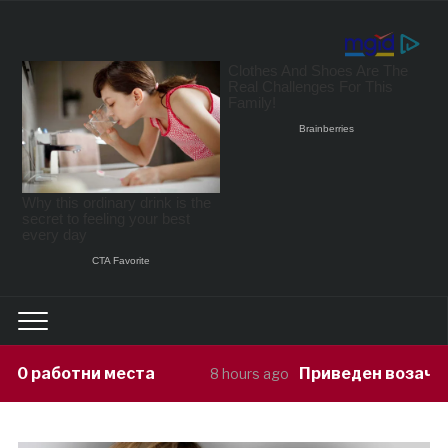
а
Приведен возач кој ја предизвикал
8 hours ago