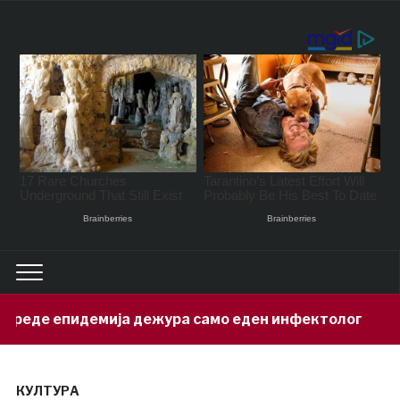
а дежура само еден инфектолог
Приве
8 hours ago
КУЛТУРА