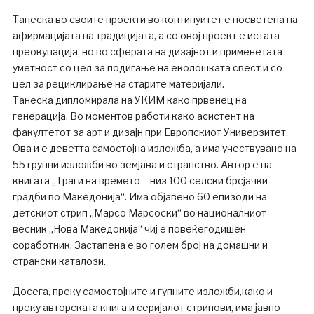
Танеска во своите проекти во континуитет е посветена на
афирмацијата на традицијата, а со овој проект е истата
преокупација, но во сферата на дизајнот и применетата
уметност со цел за подигање на еколошката свест и со
цел за рециклирање на старите материјали.
Танеска дипломирала на УКИМ како првенец на
генерација. Во моментов работи како асистент на
факултетот за арт и дизајн при Европскиот Универзитет.
Ова и е деветта самостојна изложба, а има учествувано на
55 групни изложби во земјава и странство. Автор е на
книгата „Траги на времето – низ 100 селски брсјачки
градби во Македонија“. Има објавено 60 епизоди на
детскиот стрип „Марсо Марсоски“ во националниот
весник „Нова Македонија“ чиј е повеќегодишен
соработник. Застапена е во голем број на домашни и
странски каталози.
Досега, преку самостојните и гупните изложби,како и
преку авторската книга и серијалот стрипови, има јавно