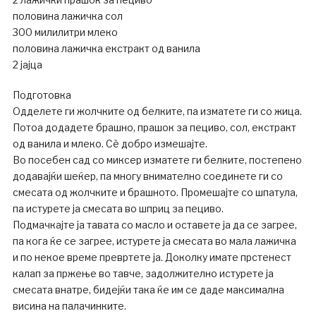
половина лажичка сол
300 милилитри млеко
половина лажичка екстракт од ванила
2 јајца
Подготовка
Одделете ги жолчките од белките, па изматете ги со жица.
Потоа додадете брашно, прашок за пециво, сол, екстракт
од ванила и млеко. Сè добро измешајте.
Во посебен сад со миксер изматете ги белките, постепено
додавајќи шеќер, па многу внимателно соединете ги со
смесата од жолчките и брашното. Промешајте со шпатула,
па истурете ја смесата во шприц за пециво.
Подмачкајте ја тавата со масло и оставете ја да се загрее,
па кога ќе се загрее, истурете ја смесата во мала лажичка
и по некое време превртете ја. Доколку имате прстенест
калап за пржење во тавче, задолжително истурете ја
смесата внатре, бидејќи така ќе им се даде максимална
висина на палачинките.