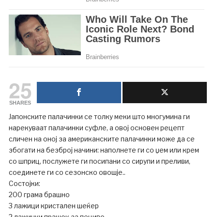
25
SHARES
Јапонските палачинки се толку меки што многумина ги
нарекуваат палачинки суфле, а овој основен рецепт
сличен на оној за американските палачинки може да се
збогати на безброј начини: наполнете ги со џем или крем
со шприц, послужете ги посипани со сирупи и преливи,
соединете ги со сезонско овошје..
Состојки:
200 грама брашно
3 лажици кристален шеќер
2 лажички прашок за пециво