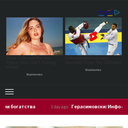
Герасимовски: Инфо-штандови и здравств
1 day ago