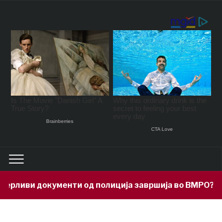
рливи документи од полиција завршија во ВМРО?