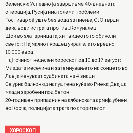
Зеленски: Успешно ја завршивме 40-дневната
операција, Русија има големи проблеми
Гостивар сè уште без вода за пиење, ОЈО тврди
дека води истрага против „Комуналец“
Шок во златарницата, хит видеото го обиколи
светот: Најмалиот крадец украл злато вредно
10.000 евра
Најточниот неделен хороскоп од 10 до 17 август:
Младата месечина и затемнувањето на сонцето во
Лав ја менуваат судбината на 4 знаци
Се урна балкон од напуштена куќа во Риека: Двајца
млади заробени под бетон
20-годишен припадник на албанската армија убиен
во Корча, полицијата трага по сторителот
ХОРОСКОП