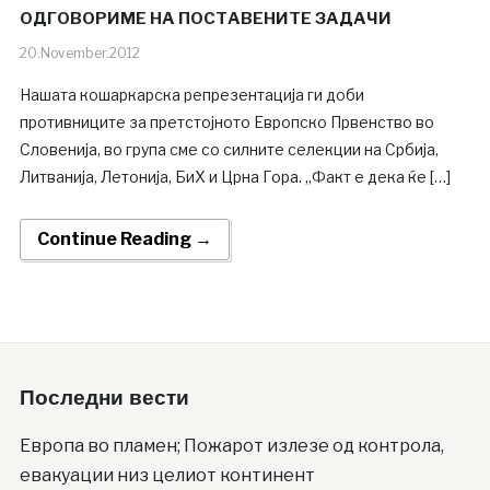
ОДГОВОРИМЕ НА ПОСТАВЕНИТЕ ЗАДАЧИ
20.November.2012
Нашата кошаркарска репрезентација ги доби
противниците за претстојното Европско Првенство во
Словенија, во група сме со силните селекции на Србија,
Литванија, Летонија, БиХ и Црна Гора. „Факт е дека ќе […]
Continue Reading →
Последни вести
Европа во пламен; Пожарот излезе од контрола,
евакуации низ целиот континент