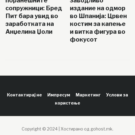
поранешните
заводливо
сопружници: Бред
издание на одмор
Пит бара увид во
во Шпанија: Црвен
заработката на
костим за капење
Анџелина Џоли
и витка фигура во
фокусот
Контактирај не
Импресум
Маркетинг
Услови за
користење
Copyright © 2024 | Хостирано од gohost.mk.