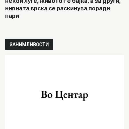
некои луѓе, животот е бајка, а за други,
нивната врска се раскинува поради
пари
ЗАНИМЛИВОСТИ