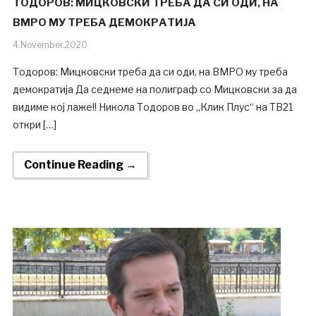
ТОДОРОВ: МИЦКОВСКИ ТРЕБА ДА СИ ОДИ, НА
ВМРО МУ ТРЕБА ДЕМОКРАТИЈА
4.November.2020
Тодоров: Мицковски треба да си оди, на ВМРО му треба
демократија Да седнеме на полиграф со Мицковски за да
видиме кој лаже!! Никола Тодоров во „Клик Плус“ на ТВ21
откри […]
Continue Reading →