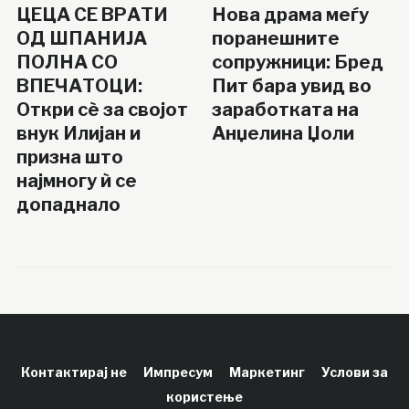
ЦЕЦА СЕ ВРАТИ
Нова драма меѓу
ОД ШПАНИЈА
поранешните
ПОЛНА СО
сопружници: Бред
ВПЕЧАТОЦИ:
Пит бара увид во
Откри сè за својот
заработката на
внук Илијан и
Анџелина Џоли
призна што
најмногу ѝ се
допаднало
Контактирај не
Импресум
Маркетинг
Услови за
користење