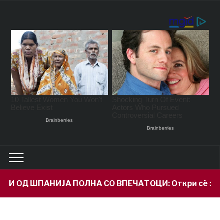
ШПАНИЈА ПОЛНА СО ВПЕЧАТОЦИ: Откри сè за својот вн