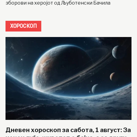
зборови на херојот од Љуботенски Бачила
ХОРОСКОП
Дневен хороскоп за сабота, 1 август: За