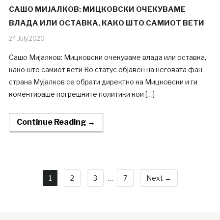
САШО МИЈАЛКОВ: МИЦКОВСКИ ОЧЕКУВАМЕ
ВЛАДА ИЛИ ОСТАВКА, КАКО ШТО САМИОТ ВЕТИ
24.July.2020
Сашо Мијалков: Мицковски очекуваме влада или оставка,
како што самиот вети Во статус објавен на неговата фан
страна Мујалков се обрати директно на Мицковски и ги
коментираше погрешните политики кои […]
Continue Reading →
1
2
3
…
7
Next →