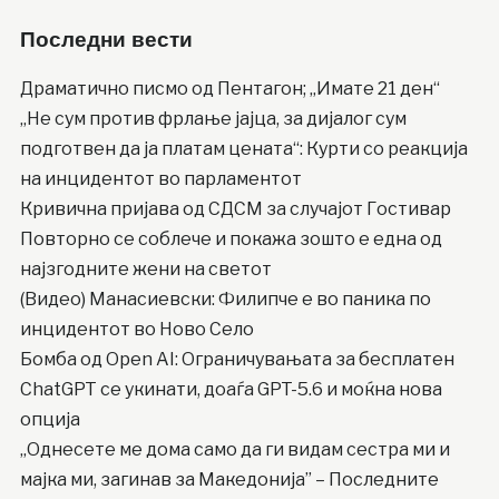
Последни вести
Драматично писмо од Пентагон; „Имате 21 ден“
„Не сум против фрлање јајца, за дијалог сум
подготвен да ја платам цената“: Курти со реакција
на инцидентот во парламентот
Кривична пријава од СДСМ за случајот Гостивар
Повторно се соблече и покажа зошто е една од
најзгодните жени на светот
(Видео) Манасиевски: Филипче е во паника по
инцидентот во Ново Село
Бомба од Open AI: Ограничувањата за бесплатен
ChatGPT се укинати, доаѓа GPT-5.6 и моќна нова
опција
„Однесете ме дома само да ги видам сестра ми и
мајка ми, загинав за Македонија” – Последните